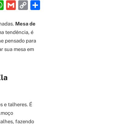
ebook
interest
WhatsApp
Gmail
Copy
Share
Link
lhadas.
Mesa de
a tendência, é
lhe pensado para
ar sua mesa em
Ela
 e talheres. É
almoço
alhes, fazendo