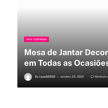
VIDA FEMININA
Mesa de Jantar Decor
em Todas as Ocasiõe
By
caua50652
outubro 23, 2025
Nenhum c