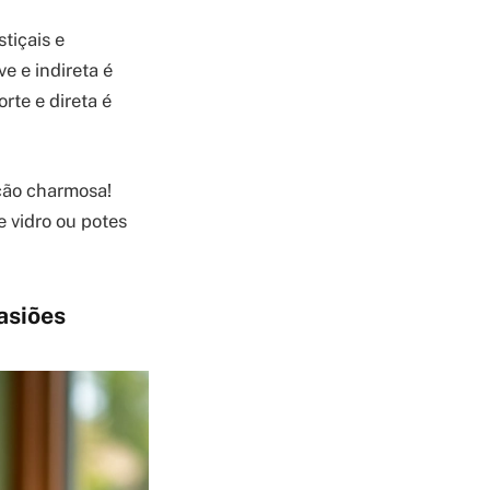
tiçais e
e e indireta é
rte e direta é
ação charmosa!
 vidro ou potes
asiões