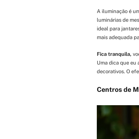
A iluminação é um
luminárias de mes
ideal para jantare
mais adequada par
Fica tranquila,
voc
Uma dica que eu a
decorativos. O ef
Centros de M