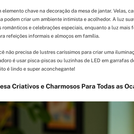
 elemento chave na decoração da mesa de jantar. Velas, cas
a podem criar um ambiente intimista e acolhedor. A luz suav
s românticos e celebrações especiais, enquanto a luz mais fo
a refeições informais e almoços em família.
ê não precisa de lustres caríssimos para criar uma ilumin
doro é usar pisca-piscas ou luzinhas de LED em garrafas de
eito é lindo e super aconchegante!
esa Criativos e Charmosos Para Todas as Oc