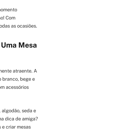
momento
so! Com
odas as ocasiões.
e Uma Mesa
mente atraente. A
mo branco, bege e
com acessórios
, algodão, seda e
ma dica de amiga?
s e criar mesas