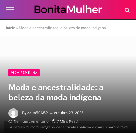
Início
»
Moda e ancestralidade: a beleza da moda indígena
VIDA FEMININA
Moda e ancestralidade: a
beleza da moda indígena
By
caua50652
outubro 23, 2025
Nenhum comentário
7 Mins Read
A beleza da moda indígena, conectando tradição e contemporaneidade.