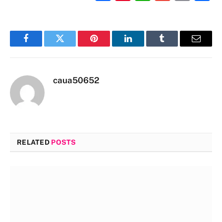
Link
Facebook
Twitter
Pinterest
LinkedIn
Tumblr
Email
caua50652
RELATED
POSTS