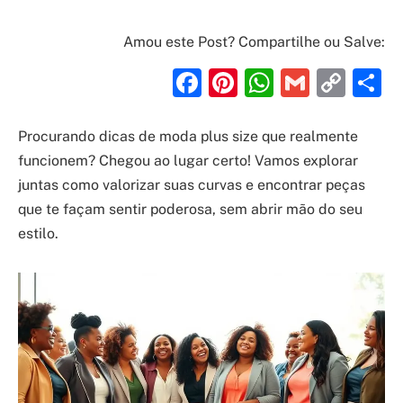
Amou este Post? Compartilhe ou Salve:
Facebook
Pinterest
WhatsAp
Gmail
Cop
S
Link
Procurando dicas de moda plus size que realmente
funcionem? Chegou ao lugar certo! Vamos explorar
juntas como valorizar suas curvas e encontrar peças
que te façam sentir poderosa, sem abrir mão do seu
estilo.