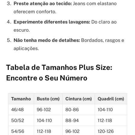
Preste atenção ao tecido:
Jeans com elastano
oferecem conforto.
Experimente diferentes lavagens:
Do claro ao
escuro.
Não tenha medo de detalhes:
Bordados, rasgos e
aplicações.
Tabela de Tamanhos Plus Size:
Encontre o Seu Número
Tamanho
Busto (cm)
Cintura (cm)
Quadril (cm)
46/48
96-102
80-86
104-110
50/52
104-110
88-94
112-118
54/56
112-118
96-102
120-126