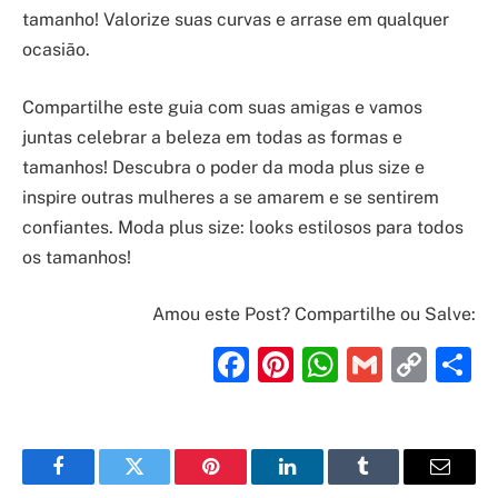
tamanho! Valorize suas curvas e arrase em qualquer
ocasião.
Compartilhe este guia com suas amigas e vamos
juntas celebrar a beleza em todas as formas e
tamanhos! Descubra o poder da moda plus size e
inspire outras mulheres a se amarem e se sentirem
confiantes. Moda plus size: looks estilosos para todos
os tamanhos!
Amou este Post? Compartilhe ou Salve:
Facebook
Pinterest
WhatsAp
Gmail
Cop
S
Link
Facebook
Twitter
Pinterest
LinkedIn
Tumblr
Email