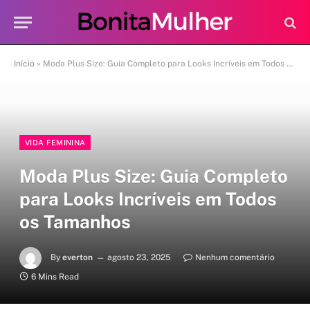
Início
»
Moda Plus Size: Guia Completo para Looks Incríveis em Todos os Tamanhos
VIDA FEMININA
Moda Plus Size: Guia Completo
para Looks Incríveis em Todos
os Tamanhos
By
everton
agosto 23, 2025
Nenhum comentário
6 Mins Read