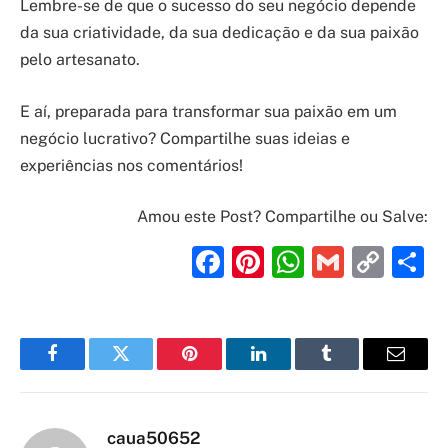
Lembre-se de que o sucesso do seu negócio depende
da sua criatividade, da sua dedicação e da sua paixão
pelo artesanato.
E aí, preparada para transformar sua paixão em um
negócio lucrativo? Compartilhe suas ideias e
experiências nos comentários!
Amou este Post? Compartilhe ou Salve:
Facebook
Pinterest
WhatsAp
Gmail
Cop
S
Link
Facebook
Twitter
Pinterest
LinkedIn
Tumblr
Email
caua50652