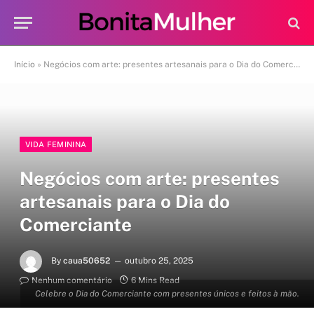
Início
»
Negócios com arte: presentes artesanais para o Dia do Comerciante
VIDA FEMININA
Negócios com arte: presentes
artesanais para o Dia do
Comerciante
By
caua50652
outubro 25, 2025
Nenhum comentário
6 Mins Read
Celebre o Dia do Comerciante com presentes únicos e feitos à mão.