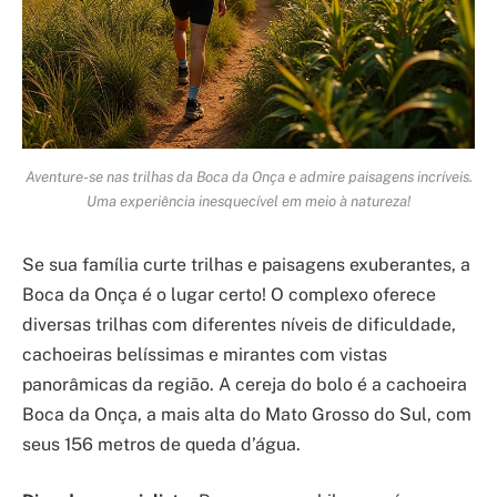
Aventure-se nas trilhas da Boca da Onça e admire paisagens incríveis.
Uma experiência inesquecível em meio à natureza!
Se sua família curte trilhas e paisagens exuberantes, a
Boca da Onça é o lugar certo! O complexo oferece
diversas trilhas com diferentes níveis de dificuldade,
cachoeiras belíssimas e mirantes com vistas
panorâmicas da região. A cereja do bolo é a cachoeira
Boca da Onça, a mais alta do Mato Grosso do Sul, com
seus 156 metros de queda d’água.