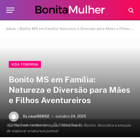
Início
»
Bonito MS em Família: Natureza e Diversão para Mães e Filhos Aventureiros
VIDA FEMININA
Bonito MS em Família:
Natureza e Diversão para Mães
e Filhos Aventureiros
By
caua50652
outubro 24, 2025
Nenhum comentário
7 Mins Read
Aventura em família nas águas cristalinas de Bonito. Descubra a emoção
de explorar a natureza juntos!