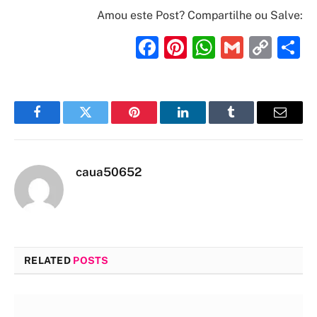
Amou este Post? Compartilhe ou Salve:
Facebook
Pinterest
WhatsAp
Gmail
Cop
S
Link
Facebook
Twitter
Pinterest
LinkedIn
Tumblr
Email
caua50652
RELATED
POSTS