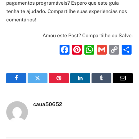
pagamentos programáveis? Espero que este guia
tenha te ajudado. Compartilhe suas experiências nos
comentários!
Amou este Post? Compartilhe ou Salve:
Facebook
Pinterest
WhatsAp
Gmail
Cop
S
Link
Facebook
Twitter
Pinterest
LinkedIn
Tumblr
Email
caua50652