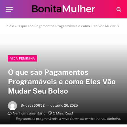
Início
»
O que são Pagamentos Programáveis e como Eles Vão Mudar Seu Bolso
VIDA FEMININA
O que são Pagamentos
Programáveis e como Eles Vão
Mudar Seu Bolso
By
caua50652
outubro 26, 2025
Nenhum comentário
5 Mins Read
Pagamentos programáveis: a nova forma de controlar seu dinheiro.