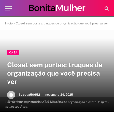
Início
»
Closet sem portas: truques de organização que você precisa ver
CASA
Closet sem portas: truques de
organização que você precisa
ver
By
caua50652
novembro 24, 2025
Nenhum comentário
7 Mins Read
Um closet sem portas pode ser sinônimo de organização e estilo! Inspire-
se nessas dicas.