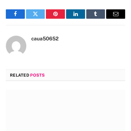
Facebook
Twitter
Pinterest
LinkedIn
Tumblr
Email
caua50652
RELATED
POSTS