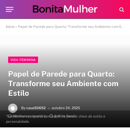
Início
»
Papel de Parede para Quarto: Transforme seu Ambiente com Estilo
VIDA FEMININA
Papel de Parede para Quarto:
Transforme seu Ambiente com
Estilo
By
caua50652
outubro 24, 2025
Nenhum comentário
8 Mins Read
Transforme seu quarto com papel de parede cheio de estilo e
personalidade.