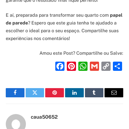
garante que o resultado final fique perfeito!
E aí, preparada para transformar seu quarto com
papel
de parede
? Espero que este guia tenha te ajudado a
escolher o ideal para o seu espaço. Compartilhe suas
experiências nos comentários!
Amou este Post? Compartilhe ou Salve:
Facebook
Pinterest
WhatsAp
Gmail
Cop
S
Link
Facebook
Twitter
Pinterest
LinkedIn
Tumblr
Email
caua50652