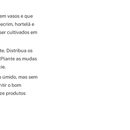
 em vasos e que
ecrim, hortelã e
er cultivados em
e. Distribua os
. Plante as mudas
ie.
o úmido, mas sem
ntir o bom
ize produtos