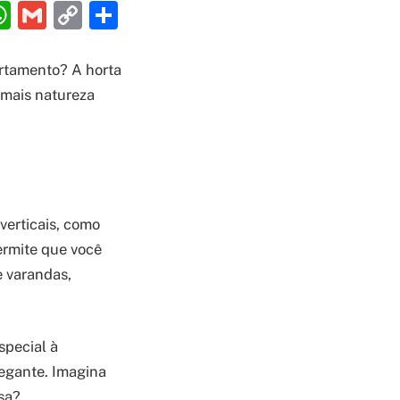
ebook
interest
WhatsApp
Gmail
Copy
Share
Link
rtamento? A horta
r mais natureza
 verticais, como
ermite que você
e varandas,
special à
egante. Imagina
sa?