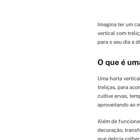
Imagina ter um ca
vertical com treli
para o seu dia a d
O que é uma
Uma horta vertical
treliças, para ac
cultive ervas, te
aproveitando ao m
Além de funcional
decoração, trans
que delícia colhe