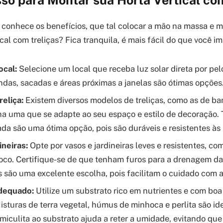
 conhece os benefícios, que tal colocar a mão na massa e m
ical com treliças? Fica tranquila, é mais fácil do que você i
ocal:
Selecione um local que receba luz solar direta por pe
andas, sacadas e áreas próximas a janelas são ótimas opções
reliça:
Existem diversos modelos de treliças, como as de b
ha uma que se adapte ao seu espaço e estilo de decoração. 
ada são uma ótima opção, pois são duráveis e resistentes às
ineiras:
Opte por vasos e jardineiras leves e resistentes, co
coco. Certifique-se de que tenham furos para a drenagem d
is são uma excelente escolha, pois facilitam o cuidado com a
dequado:
Utilize um substrato rico em nutrientes e com bo
sturas de terra vegetal, húmus de minhoca e perlita são id
miculita ao substrato ajuda a reter a umidade, evitando que