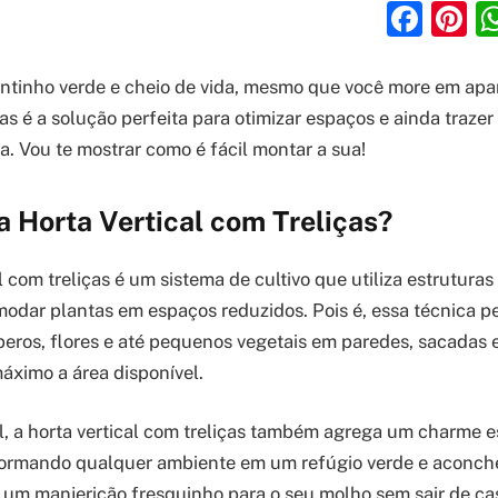
Fac
P
ntinho verde e cheio de vida, mesmo que você more em apa
ças é a solução perfeita para otimizar espaços e ainda traze
ia. Vou te mostrar como é fácil montar a sua!
 Horta Vertical com Treliças?
 com treliças é um sistema de cultivo que utiliza estruturas
omodar plantas em espaços reduzidos. Pois é, essa técnica p
mperos, flores e até pequenos vegetais em paredes, sacadas 
áximo a área disponível.
, a horta vertical com treliças também agrega um charme e
formando qualquer ambiente em um refúgio verde e aconch
r um manjericão fresquinho para o seu molho sem sair de ca