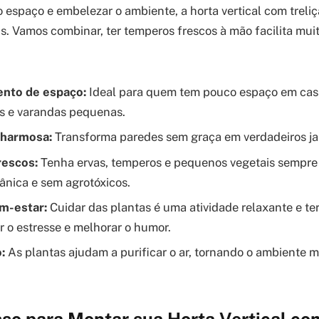
o espaço e embelezar o ambiente, a horta vertical com treli
is. Vamos combinar, ter temperos frescos à mão facilita muit
nto de espaço:
Ideal para quem tem pouco espaço em cas
s e varandas pequenas.
charmosa:
Transforma paredes sem graça em verdadeiros jard
rescos:
Tenha ervas, temperos e pequenos vegetais sempre 
ânica e sem agrotóxicos.
em-estar:
Cuidar das plantas é uma atividade relaxante e te
ar o estresse e melhorar o humor.
:
As plantas ajudam a purificar o ar, tornando o ambiente m
so para Montar sua Horta Vertical co