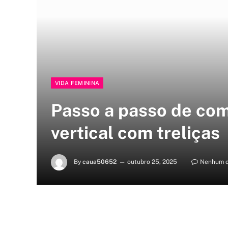
VIDA FEMININA
Passo a passo de co
vertical com treliças
By
caua50652
outubro 25, 2025
Nenhum c