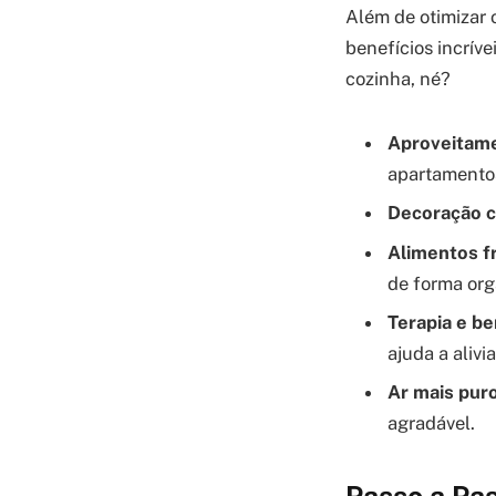
Além de otimizar 
benefícios incríve
cozinha, né?
Aproveitame
apartamento
Decoração 
Alimentos f
de forma org
Terapia e b
ajuda a alivi
Ar mais puro
agradável.
Passo a Pas