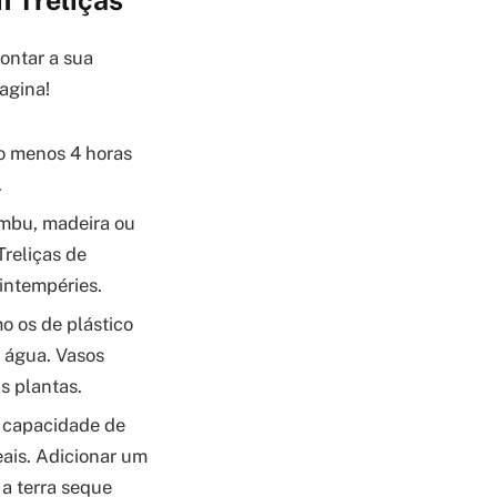
ontar a sua
magina!
lo menos 4 horas
.
ambu, madeira ou
Treliças de
 intempéries.
mo os de plástico
a água. Vasos
s plantas.
a capacidade de
eais. Adicionar um
 a terra seque