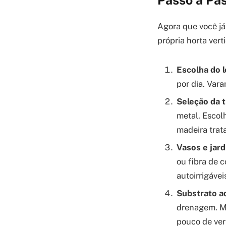
Agora que você já
própria horta vert
Escolha do l
por dia. Var
Seleção da t
metal. Escol
madeira trat
Vasos e jard
ou fibra de 
autoirrigáve
Substrato a
drenagem. Mi
pouco de ver