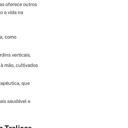
ças oferece outros
o a vida na
a, como
ins verticais.
à mão, cultivados
rapêutica, que
ais saudável e
m Treliças