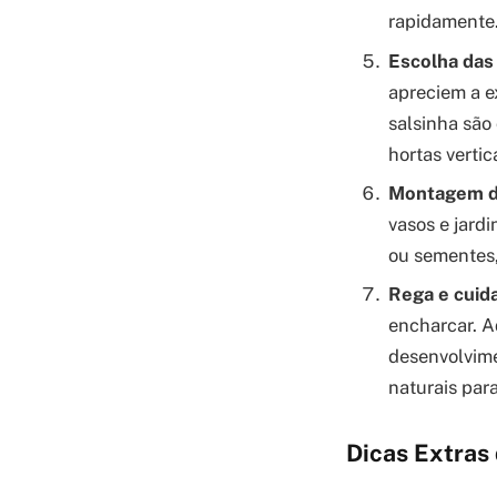
rapidamente
Escolha das 
apreciem a e
salsinha são
hortas vertica
Montagem da
vasos e jard
ou sementes
Rega e cuid
encharcar. A
desenvolvime
naturais par
Dicas Extras