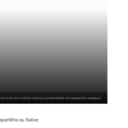
vertical com treliça: beleza e praticidade em pequenos espaços.
artilhe ou Salve: