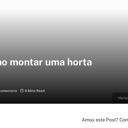
mo montar uma horta
omentário
6 Mins Read
Horta 
Amou este Post? Comp