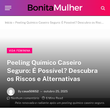
Início
»
Peeling Químico Caseiro Seguro: É Possível? Descubra os Riscos e Alternativas
VIDA FEMININA
Peeling Químico Caseiro
Seguro: É Possível? Descubra
os Riscos e Alternativas
By
caua50652
outubro 25, 2025
Nenhum comentário
6 Mins Read
Pele renovada e radiante após um peeling químico caseiro seguro.