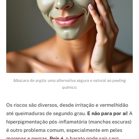
Máscara de argila: uma alternativa segura e natural ao peeling
químico.
Os riscos são diversos, desde irritação e vermelhidão
até queimaduras de segundo grau.
E não para por aí
! A
hiperpigmentação pós-inflamatória (manchas escuras)
é outro problema comum, especialmente em peles
morenas e negras.
Pois é
, o barato pode sair caro.