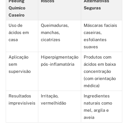
Peeling
Riscos
Alternativas
Químico
Seguras
Caseiro
Uso de
Queimaduras,
Máscaras faciais
ácidos em
manchas,
caseiras,
casa
cicatrizes
esfoliantes
suaves
Aplicação
Hiperpigmentação
Produtos com
sem
pós-inflamatória
ácidos em baixa
supervisão
concentração
(com orientação
médica)
Resultados
Irritação,
Ingredientes
imprevisíveis
vermelhidão
naturais como
mel, argila e
aveia