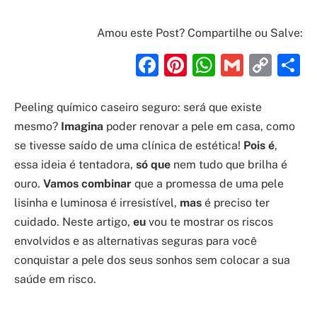
Amou este Post? Compartilhe ou Salve:
Facebook
Pinterest
WhatsAp
Gmail
Cop
S
Link
Peeling químico caseiro seguro: será que existe
mesmo?
Imagina
poder renovar a pele em casa, como
se tivesse saído de uma clínica de estética!
Pois é
,
essa ideia é tentadora,
só que
nem tudo que brilha é
ouro.
Vamos combinar
que a promessa de uma pele
lisinha e luminosa é irresistível,
mas
é preciso ter
cuidado. Neste artigo,
eu
vou te mostrar os riscos
envolvidos e as alternativas seguras para você
conquistar a pele dos seus sonhos sem colocar a sua
saúde em risco.