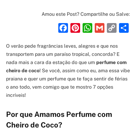
Amou este Post? Compartilhe ou Salve:
Facebook
Pinterest
WhatsAp
Gmail
Cop
S
Link
O verão pede fragrâncias leves, alegres e que nos
transportem para um paraíso tropical, concorda? E
nada mais a cara da estação do que um
perfume com
cheiro de coco
! Se você, assim como eu, ama essa vibe
praiana e quer um perfume que te faça sentir de férias
o ano todo, vem comigo que te mostro 7 opções
incríveis!
Por que Amamos Perfume com
Cheiro de Coco?