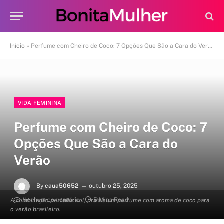
Início
»
Perfume com Cheiro de Coco: 7 Opções Que São a Cara do Verão
VIDA FEMININA
Perfume com Cheiro de Coco: 7
Opções Que São a Cara do
Verão
By
caua50652
outubro 25, 2025
Nenhum comentário
5 Mins Read
A combinação perfeita: sol, praia e um perfume com aroma de coco para
o verão brasileiro.