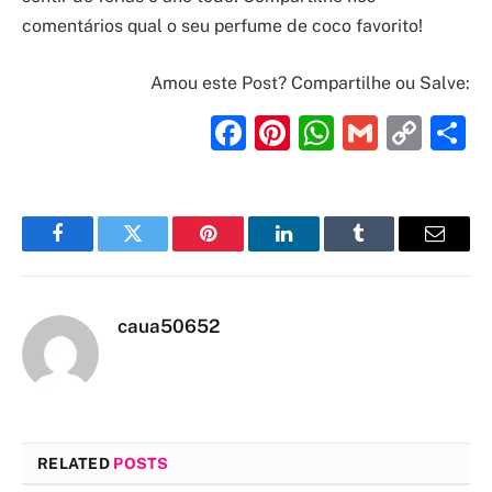
comentários qual o seu perfume de coco favorito!
Amou este Post? Compartilhe ou Salve:
Facebook
Pinterest
WhatsAp
Gmail
Cop
S
Link
Facebook
Twitter
Pinterest
LinkedIn
Tumblr
Email
caua50652
RELATED
POSTS