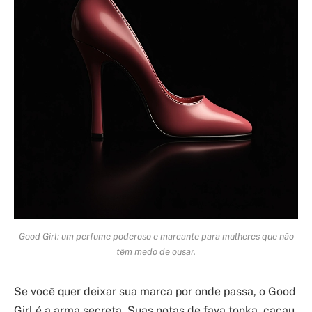
Good Girl: um perfume poderoso e marcante para mulheres que não
têm medo de ousar.
Se você quer deixar sua marca por onde passa, o Good
Girl é a arma secreta. Suas notas de fava tonka, cacau