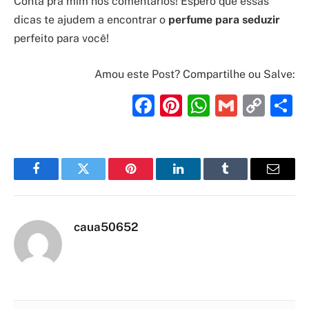
Conta pra mim nos comentários! Espero que essas
dicas te ajudem a encontrar o
perfume para seduzir
perfeito para você!
Amou este Post? Compartilhe ou Salve:
Facebook
Pinterest
WhatsAp
Gmail
Cop
S
Link
Facebook
Twitter
Pinterest
LinkedIn
Tumblr
Email
caua50652