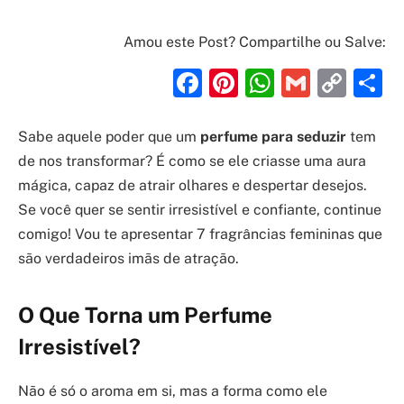
Amou este Post? Compartilhe ou Salve:
Facebook
Pinterest
WhatsAp
Gmail
Cop
S
Link
Sabe aquele poder que um
perfume para seduzir
tem
de nos transformar? É como se ele criasse uma aura
mágica, capaz de atrair olhares e despertar desejos.
Se você quer se sentir irresistível e confiante, continue
comigo! Vou te apresentar 7 fragrâncias femininas que
são verdadeiros imãs de atração.
O Que Torna um Perfume
Irresistível?
Não é só o aroma em si, mas a forma como ele