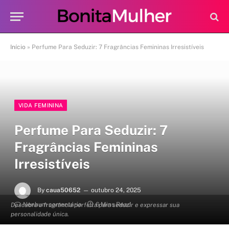
Início
»
Perfume Para Seduzir: 7 Fragrâncias Femininas Irresistíveis
VIDA FEMININA
Perfume Para Seduzir: 7
Fragrâncias Femininas
Irresistíveis
By
caua50652
outubro 24, 2025
Nenhum comentário
6 Mins Read
Descubra a fragrância perfeita para seduzir e expressar sua
personalidade única.