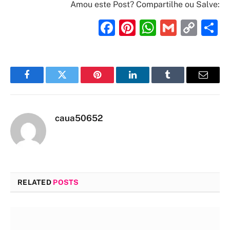
Amou este Post? Compartilhe ou Salve:
Facebook
Pinterest
WhatsAp
Gmail
Cop
S
Link
Facebook
Twitter
Pinterest
LinkedIn
Tumblr
Email
caua50652
RELATED
POSTS