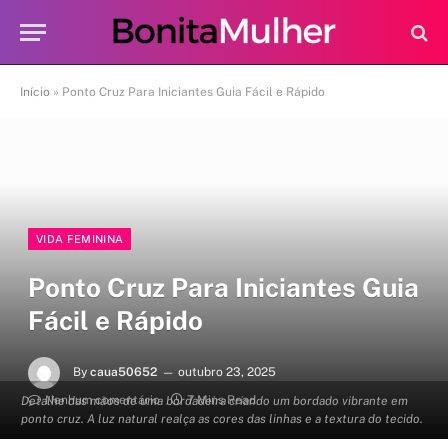
Início
»
Ponto Cruz Para Iniciantes Guia Fácil e Rápido
VIDA FEMININA
Ponto Cruz Para Iniciantes Guia
Fácil e Rápido
By
caua50652
outubro 23, 2025
Nenhum comentário
7 Mins Read
Detalhe das mãos de uma bordadeira criando um bordado vibrante em
ponto cruz. A luz natural realça as cores das linhas e a textura do tecido.