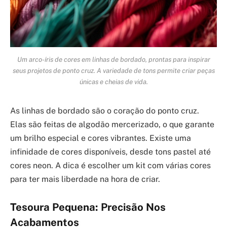
Um arco-íris de cores em linhas de bordado, prontas para inspirar
seus projetos de ponto cruz. A variedade de tons permite criar peças
únicas e cheias de vida.
As linhas de bordado são o coração do ponto cruz.
Elas são feitas de algodão mercerizado, o que garante
um brilho especial e cores vibrantes. Existe uma
infinidade de cores disponíveis, desde tons pastel até
cores neon. A dica é escolher um kit com várias cores
para ter mais liberdade na hora de criar.
Tesoura Pequena: Precisão Nos
Acabamentos