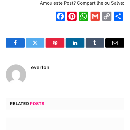
Amou este Post? Compartilhe ou Salve:
Facebook
Pinterest
WhatsAp
Gmail
Cop
S
Link
Facebook
Twitter
Pinterest
LinkedIn
Tumblr
Email
everton
RELATED
POSTS