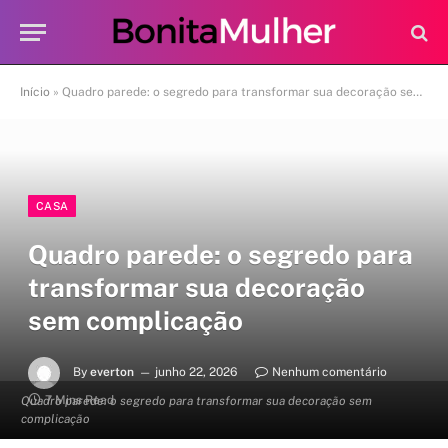
Início
»
Quadro parede: o segredo para transformar sua decoração sem complicação
CASA
Quadro parede: o segredo para
transformar sua decoração
sem complicação
By
everton
junho 22, 2026
Nenhum comentário
7 Mins Read
Quadro parede: o segredo para transformar sua decoração sem
complicação