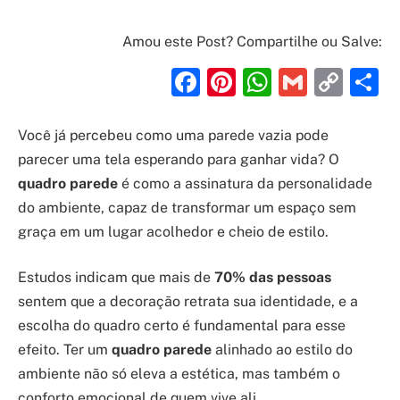
Amou este Post? Compartilhe ou Salve:
Facebook
Pinterest
WhatsAp
Gmail
Cop
S
Link
Você já percebeu como uma parede vazia pode
parecer uma tela esperando para ganhar vida? O
quadro parede
é como a assinatura da personalidade
do ambiente, capaz de transformar um espaço sem
graça em um lugar acolhedor e cheio de estilo.
Estudos indicam que mais de
70% das pessoas
sentem que a decoração retrata sua identidade, e a
escolha do quadro certo é fundamental para esse
efeito. Ter um
quadro parede
alinhado ao estilo do
ambiente não só eleva a estética, mas também o
conforto emocional de quem vive ali.