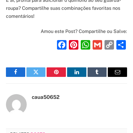
E aí, pronta para adicionar o quimono ao seu guarda-
roupa? Compartilhe suas combinações favoritas nos
comentários!
Amou este Post? Compartilhe ou Salve:
Facebook
Pinterest
WhatsAp
Gmail
Cop
S
Link
Facebook
Twitter
Pinterest
LinkedIn
Tumblr
Email
caua50652