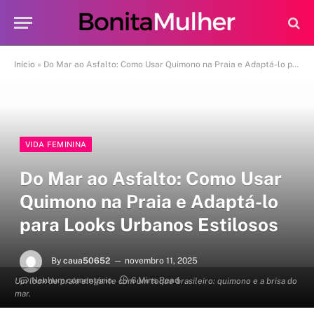
Início
»
Do Mar ao Asfalto: Como Usar Quimono na Praia e Adaptá-lo para Looks Urbanos Estilosos
VIDA FEMININA
Do Mar ao Asfalto: Como Usar
Quimono na Praia e Adaptá-lo
para Looks Urbanos Estilosos
By
caua50652
novembro 11, 2025
Nenhum comentário
6 Mins Read
Um look de praia elegante com um toque brasileiro: quimono e a brisa do
mar.