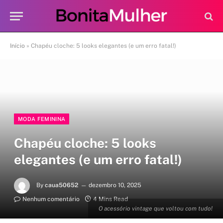
Início
»
Chapéu cloche: 5 looks elegantes (e um erro fatal!)
MODA FEMININA
Chapéu cloche: 5 looks
elegantes (e um erro fatal!)
By
caua50652
dezembro 10, 2025
Nenhum comentário
4 Mins Read
O acessório vintage que voltou com tudo!