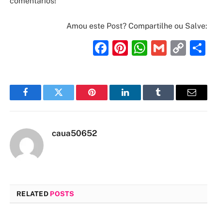
comentários!
Amou este Post? Compartilhe ou Salve:
Facebook
Pinterest
WhatsAp
Gmail
Cop
S
Link
Facebook
Twitter
Pinterest
LinkedIn
Tumblr
Email
caua50652
RELATED
POSTS