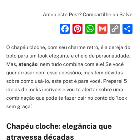
Amou este Post? Compartilhe ou Salve:
Facebook
Pinterest
WhatsAp
Gmail
Cop
S
Link
O chapéu cloche, com seu charme retrô, é a cereja do
bolo para um look elegante e cheio de personalidade.
Mas,
atenção
: nem tudo combina com ele! Se você
quer arrasar com esse acessório, mas tem dúvidas
sobre como usá-lo, este post é para você. Preparei 5
ideias de looks incríveis e vou te alertar sobre uma
combinação que pode te fazer cair no conto do ‘look
sem graça’.
Chapéu cloche: elegância que
atravessa décadas