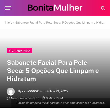
Início
»
Sabonete Facial Para Pele Seca: 5 Opções Que Limpam e Hidratam
VIDA FEMININA
Sabonete Facial Para Pele
Seca: 5 Opções Que Limpam e
Hidratam
By
caua50652
outubro 23, 2025
Nenhum comentário
6 Mins Read
Rotina de limpeza facial para pele seca com sabonete hidratante.