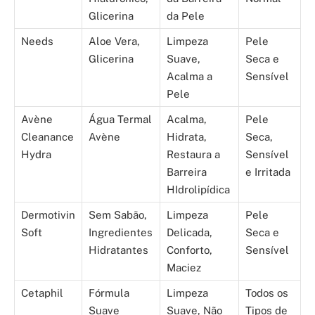
Glicerina
da Pele
Needs
Aloe Vera,
Limpeza
Pele
Glicerina
Suave,
Seca e
Acalma a
Sensível
Pele
Avène
Água Termal
Acalma,
Pele
Cleanance
Avène
Hidrata,
Seca,
Hydra
Restaura a
Sensível
Barreira
e Irritada
HIdrolipídica
Dermotivin
Sem Sabão,
Limpeza
Pele
Soft
Ingredientes
Delicada,
Seca e
Hidratantes
Conforto,
Sensível
Maciez
Cetaphil
Fórmula
Limpeza
Todos os
Suave
Suave, Não
Tipos de