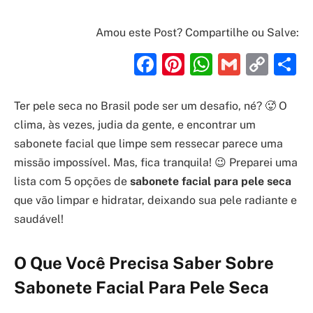
Amou este Post? Compartilhe ou Salve:
Facebook
Pinterest
WhatsAp
Gmail
Cop
S
Link
Ter pele seca no Brasil pode ser um desafio, né? 🥵 O
clima, às vezes, judia da gente, e encontrar um
sabonete facial que limpe sem ressecar parece uma
missão impossível. Mas, fica tranquila! 😉 Preparei uma
lista com 5 opções de
sabonete facial para pele seca
que vão limpar e hidratar, deixando sua pele radiante e
saudável!
O Que Você Precisa Saber Sobre
Sabonete Facial Para Pele Seca