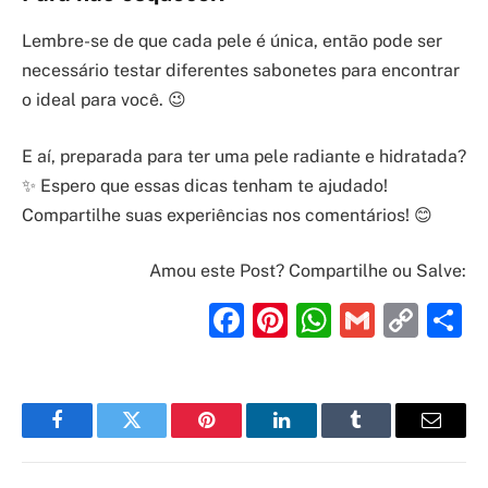
Lembre-se de que cada pele é única, então pode ser
necessário testar diferentes sabonetes para encontrar
o ideal para você. 😉
E aí, preparada para ter uma pele radiante e hidratada?
✨ Espero que essas dicas tenham te ajudado!
Compartilhe suas experiências nos comentários! 😊
Amou este Post? Compartilhe ou Salve:
Facebook
Pinterest
WhatsAp
Gmail
Cop
S
Link
Facebook
Twitter
Pinterest
LinkedIn
Tumblr
Email