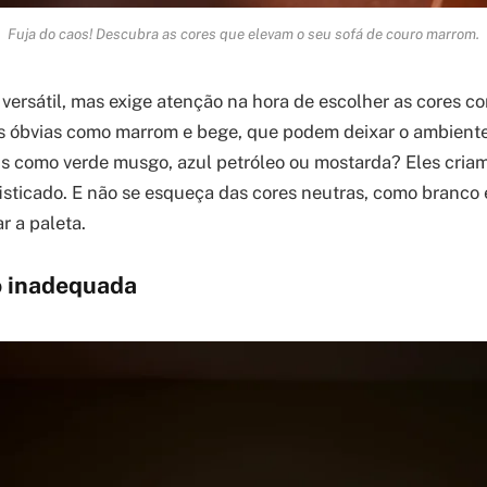
Fuja do caos! Descubra as cores que elevam o seu sofá de couro marrom.
versátil, mas exige atenção na hora de escolher as cores 
s óbvias como marrom e bege, que podem deixar o ambient
ns como verde musgo, azul petróleo ou mostarda? Eles cria
fisticado. E não se esqueça das cores neutras, como branco 
r a paleta.
o inadequada