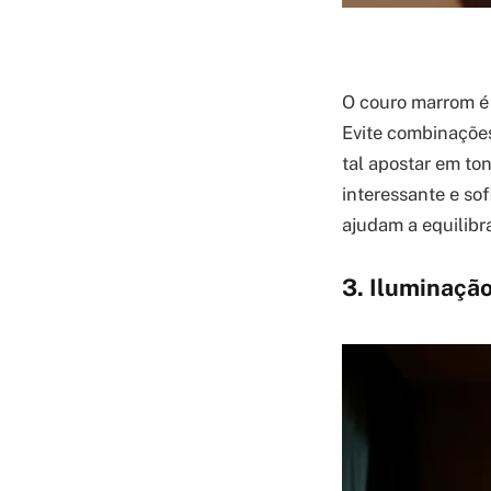
O couro marrom é 
Evite combinaçõe
tal apostar em to
interessante e so
ajudam a equilibra
3. Iluminaçã