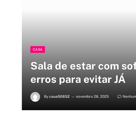
CASA
Sala de estar com so
erros para evitar JÁ
By
caua50652
novembro 28, 2025
Nenhum