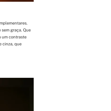
complementares.
e sem graça. Que
m um contraste
e cinza, que