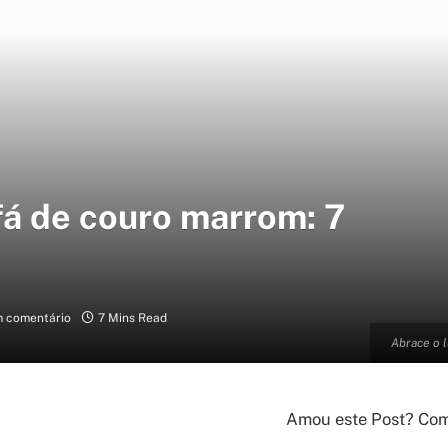
fá de couro marrom: 7
 comentário
7 Mins Read
Abrace o 
Amou este Post? Comp