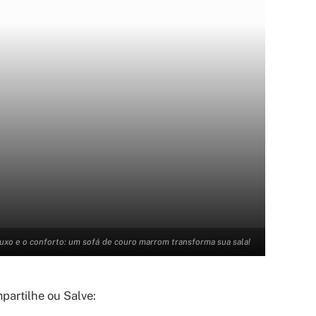
luxo e o conforto: um sofá de couro marrom transforma sua sala!
artilhe ou Salve: