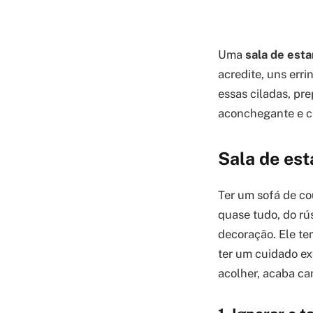
Uma
sala de est
acredite, uns err
essas ciladas, pr
aconchegante e ch
Sala de est
Ter um sofá de c
quase tudo, do rú
decoração. Ele te
ter um cuidado ex
acolher, acaba ca