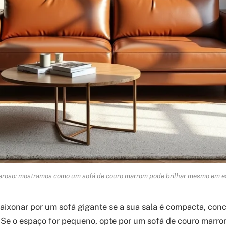
roso: mostramos como um sofá de couro marrom pode brilhar mesmo em 
aixonar por um sofá gigante se a sua sala é compacta, con
 Se o espaço for pequeno, opte por um sofá de couro marrom