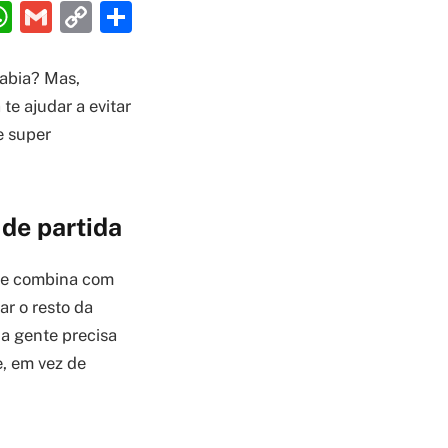
ebook
interest
WhatsApp
Gmail
Copy
Share
Link
sabia? Mas,
te ajudar a evitar
e super
 de partida
Ele combina com
ar o resto da
 a gente precisa
, em vez de