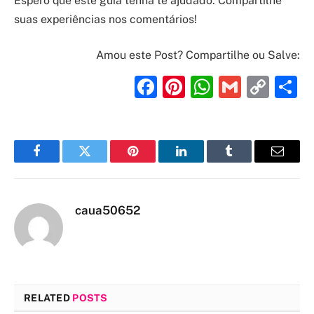
Espero que este guia tenha te ajudado. Compartilhe
suas experiências nos comentários!
Amou este Post? Compartilhe ou Salve:
Facebook
Pinterest
WhatsAp
Gmail
Cop
S
Link
Facebook
Twitter
Pinterest
LinkedIn
Tumblr
Email
caua50652
RELATED
POSTS