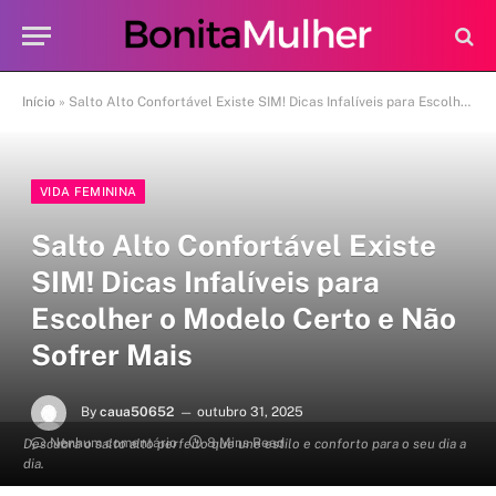
Início
»
Salto Alto Confortável Existe SIM! Dicas Infalíveis para Escolher o Modelo Certo e Não Sofrer Mais
VIDA FEMININA
Salto Alto Confortável Existe
SIM! Dicas Infalíveis para
Escolher o Modelo Certo e Não
Sofrer Mais
By
caua50652
outubro 31, 2025
Nenhum comentário
8 Mins Read
Descubra o salto alto perfeito que une estilo e conforto para o seu dia a
dia.