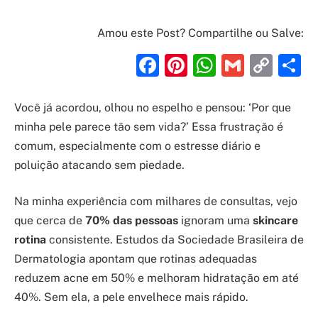
Amou este Post? Compartilhe ou Salve:
Facebook
Pinterest
WhatsAp
Gmail
Cop
S
Link
Você já acordou, olhou no espelho e pensou: ‘Por que
minha pele parece tão sem vida?’ Essa frustração é
comum, especialmente com o estresse diário e
poluição atacando sem piedade.
Na minha experiência com milhares de consultas, vejo
que cerca de
70% das pessoas
ignoram uma
skincare
rotina
consistente. Estudos da Sociedade Brasileira de
Dermatologia apontam que rotinas adequadas
reduzem acne em 50% e melhoram hidratação em até
40%. Sem ela, a pele envelhece mais rápido.