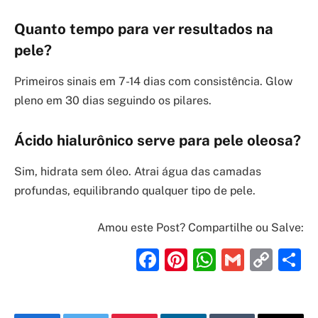
Quanto tempo para ver resultados na
pele?
Primeiros sinais em 7-14 dias com consistência. Glow
pleno em 30 dias seguindo os pilares.
Ácido hialurônico serve para pele oleosa?
Sim, hidrata sem óleo. Atrai água das camadas
profundas, equilibrando qualquer tipo de pele.
Amou este Post? Compartilhe ou Salve:
Facebook
Pinterest
WhatsAp
Gmail
Cop
S
Link