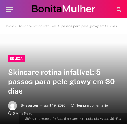
Início
»
Skincare rotina infalível: 5 passos para pele glowy em 30 dias
BELEZA
Skincare rotina infalível: 5
passos para pele glowy em 30
dias
By
everton
abril 19, 2026
Nenhum comentário
6 Mins Read
Skincare rotina infalível: 5 passos para pele glowy em 30 dias