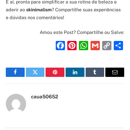
E aí, pronta para simplificar a sua rotina de beleza e
aderir ao
skinimalism
? Compartilhe suas experiências
e dúvidas nos comentários!
Amou este Post? Compartilhe ou Salve:
Facebook
Pinterest
WhatsAp
Gmail
Cop
S
Link
Facebook
Twitter
Pinterest
LinkedIn
Tumblr
Email
caua50652