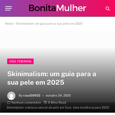
Início
»
Skinimalism: um guia para a sua pele em 2025
VIDA FEMININA
Skinimalism: um guia para a
sua pele em 2025
By
caua50652
outubro 24, 2025
Nenhum comentário
5 Mins Read
Skinimalism: a beleza natural da pele em foco. Uma tendência para 2025.