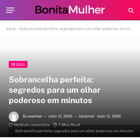
Início
»
Sobrancelha perfeita: segredos para um olhar poderoso em minutos
BELEZA
Sobrancelha perfeita:
segredos para um olhar
poderoso em minutos
By
everton
maio 12, 2026
Updated:
maio 12, 2026
Nenhum comentário
7 Mins Read
Sobrancelha perfeita: segredos para um olhar poderoso em minutos