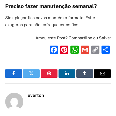
Preciso fazer manutenção semanal?
Sim, pinçar fios novos mantém o formato. Evite
exageros para não enfraquecer os fios.
Amou este Post? Compartilhe ou Salve:
Facebook
Pinterest
WhatsAp
Gmail
Cop
S
Link
Facebook
Twitter
Pinterest
LinkedIn
Tumblr
Email
everton