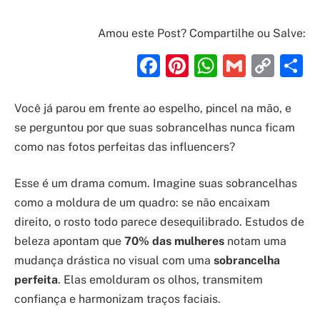
Amou este Post? Compartilhe ou Salve:
Facebook
Pinterest
WhatsAp
Gmail
Cop
S
Link
Você já parou em frente ao espelho, pincel na mão, e
se perguntou por que suas sobrancelhas nunca ficam
como nas fotos perfeitas das influencers?
Esse é um drama comum. Imagine suas sobrancelhas
como a moldura de um quadro: se não encaixam
direito, o rosto todo parece desequilibrado. Estudos de
beleza apontam que
70% das mulheres
notam uma
mudança drástica no visual com uma
sobrancelha
perfeita
. Elas emolduram os olhos, transmitem
confiança e harmonizam traços faciais.