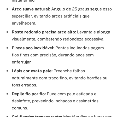
instantâneo.
Arco suave natural:
Ângulo de 25 graus segue osso
superciliar, evitando arcos artificiais que
envelhecem.
Rosto redondo precisa arco alto:
Levanta e alonga
visualmente, combatendo redondeza excessiva.
Pinças aço inoxidável:
Pontas inclinadas pegam
fios finos com precisão, durando anos sem
enferrujar.
Lápis cor exata pele:
Preenche falhas
naturalmente com traço fino, evitando borrões ou
tons errados.
Depile fio por fio:
Puxe com pele esticada e
desinfete, prevenindo inchaços e assimetrias
comuns.
Gel fixador transparente:
Mantém fios no lugar por