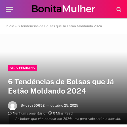
Início
»
6 Tendências de Bolsas que Já Estão Moldando 2024
VIDA FEMININA
6 Tendências de Bolsas que Já
Estão Moldando 2024
By
caua50652
outubro 25, 2025
Nenhum comentário
6 Mins Read
As bolsas que vão bombar em 2024: uma para cada estilo e ocasião.