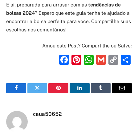
E aí, preparada para arrasar com as
tendências de
bolsas 2024
? Espero que este guia tenha te ajudado a
encontrar a bolsa perfeita para você. Compartilhe suas
escolhas nos comentários!
Amou este Post? Compartilhe ou Salve:
Facebook
Pinterest
WhatsAp
Gmail
Cop
S
Link
Facebook
Twitter
Pinterest
LinkedIn
Tumblr
Email
caua50652