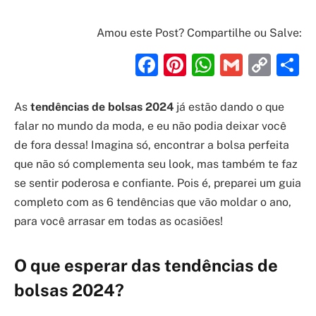
Amou este Post? Compartilhe ou Salve:
Facebook
Pinterest
WhatsAp
Gmail
Cop
S
Link
As
tendências de bolsas 2024
já estão dando o que
falar no mundo da moda, e eu não podia deixar você
de fora dessa! Imagina só, encontrar a bolsa perfeita
que não só complementa seu look, mas também te faz
se sentir poderosa e confiante. Pois é, preparei um guia
completo com as 6 tendências que vão moldar o ano,
para você arrasar em todas as ocasiões!
O que esperar das tendências de
bolsas 2024?