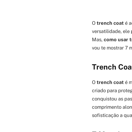
O
trench coat
é a
versatilidade, el
Mas,
como usar t
vou te mostrar 7 
Trench Coa
O
trench coat
é m
criado para prote
conquistou as pas
comprimento along
sofisticação a qu