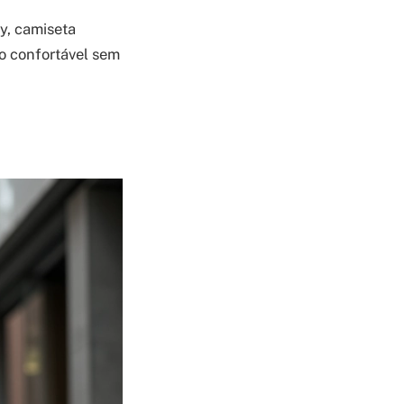
y, camiseta
do confortável sem
!