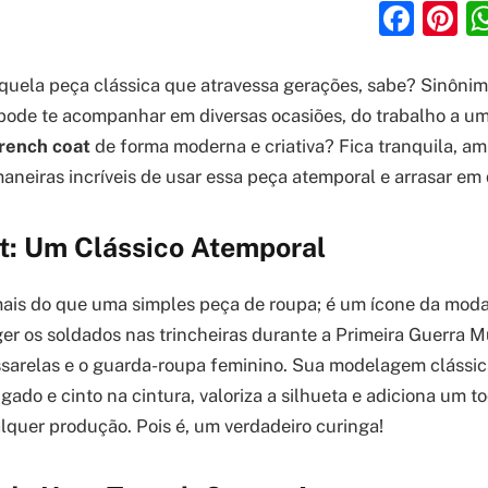
Fac
P
quela peça clássica que atravessa gerações, sabe? Sinônim
e pode te acompanhar em diversas ocasiões, do trabalho a um 
rench coat
de forma moderna e criativa? Fica tranquila, am
maneiras incríveis de usar essa peça atemporal e arrasar em
t: Um Clássico Atemporal
ais do que uma simples peça de roupa; é um ícone da moda
ger os soldados nas trincheiras durante a Primeira Guerra M
sarelas e o guarda-roupa feminino. Sua modelagem clássica
ado e cinto na cintura, valoriza a silhueta e adiciona um t
alquer produção. Pois é, um verdadeiro curinga!