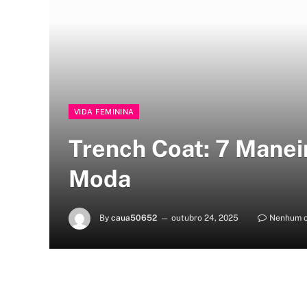
VIDA FEMININA
Trench Coat: 7 Manei
Moda
By
caua50652
outubro 24, 2025
Nenhum c