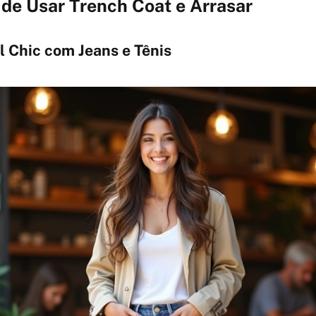
de Usar Trench Coat e Arrasar
l Chic com Jeans e Tênis