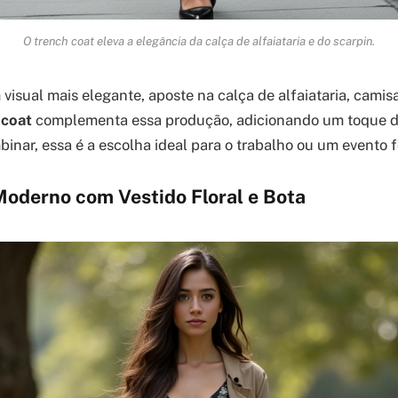
O trench coat eleva a elegância da calça de alfaiataria e do scarpin.
visual mais elegante, aposte na calça de alfaiataria, camis
 coat
complementa essa produção, adicionando um toque de
inar, essa é a escolha ideal para o trabalho ou um evento f
oderno com Vestido Floral e Bota