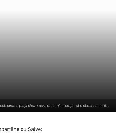
nch coat: a peça chave para um look atemporal e cheio de estilo.
artilhe ou Salve: