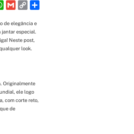
ebook
interest
WhatsApp
Gmail
Copy
Share
Link
o de elegância e
jantar especial.
iga! Neste post,
 qualquer look.
. Originalmente
undial, ele logo
, com corte reto,
oque de