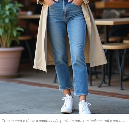
Trench coat e tênis: a combinação perfeita para um look casual e estiloso.