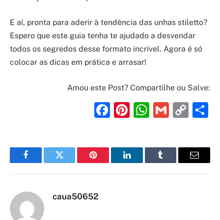
E aí, pronta para aderir à tendência das unhas stiletto?
Espero que este guia tenha te ajudado a desvendar
todos os segredos desse formato incrível. Agora é só
colocar as dicas em prática e arrasar!
Amou este Post? Compartilhe ou Salve:
Facebook
Pinterest
WhatsAp
Gmail
Cop
S
Link
Facebook
Twitter
Pinterest
LinkedIn
Tumblr
Email
caua50652