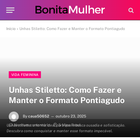
Início
»
Unhas Stiletto: Como Fazer e Manter o Formato Pontiagudo
VIDA FEMININA
Unhas Stiletto: Como Fazer e
Manter o Formato Pontiagudo
By
caua50652
outubro 23, 2025
Nenhum comentário
5 Mins Read
Unhas stiletto: a forma ideal para quem busca ousadia e sofisticação.
Descubra como conquistar e manter esse formato impecável.