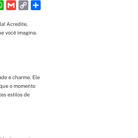
ebook
interest
WhatsApp
Gmail
Copy
Share
Link
la! Acredite,
que você imagina.
dade e charme. Ele
o que o momento
es estilos de