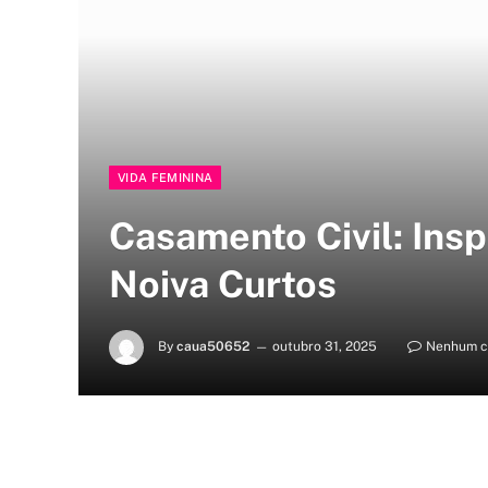
VIDA FEMININA
Casamento Civil: Ins
Noiva Curtos
By
caua50652
outubro 31, 2025
Nenhum c