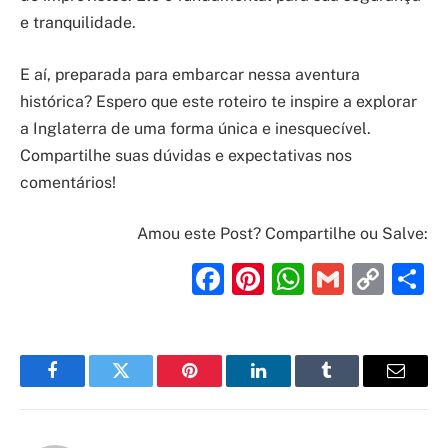
e tranquilidade.
E aí, preparada para embarcar nessa aventura
histórica? Espero que este roteiro te inspire a explorar
a Inglaterra de uma forma única e inesquecível.
Compartilhe suas dúvidas e expectativas nos
comentários!
Amou este Post? Compartilhe ou Salve:
Facebook
Pinterest
WhatsAp
Gmail
Cop
S
Link
Facebook
Twitter
Pinterest
LinkedIn
Tumblr
Email