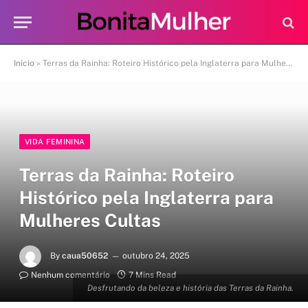
Início
»
Terras da Rainha: Roteiro Histórico pela Inglaterra para Mulheres Cultas
VIDA FEMININA
Terras da Rainha: Roteiro
Histórico pela Inglaterra para
Mulheres Cultas
By
caua50652
outubro 24, 2025
Nenhum comentário
7 Mins Read
Desfrutando da beleza e história das Terras da Rainha.