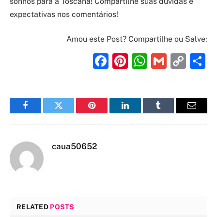
sonhos para a Toscana! Compartilhe suas dúvidas e
expectativas nos comentários!
Amou este Post? Compartilhe ou Salve:
Facebook
Pinterest
WhatsAp
Gmail
Cop
S
Link
Facebook
Twitter
Pinterest
LinkedIn
Tumblr
Email
caua50652
RELATED
POSTS