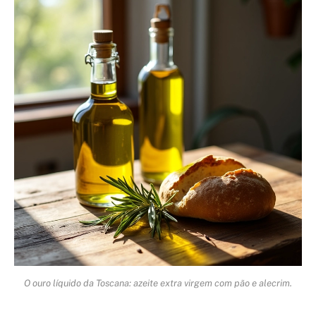
O ouro líquido da Toscana: azeite extra virgem com pão e alecrim.