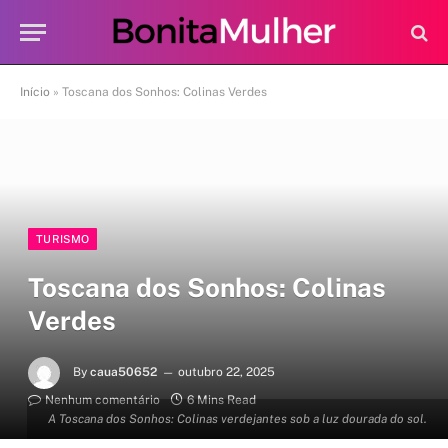
Início
»
Toscana dos Sonhos: Colinas Verdes
TURISMO
Toscana dos Sonhos: Colinas
Verdes
By
caua50652
outubro 22, 2025
Nenhum comentário
6 Mins Read
A Toscana dos Sonhos: Colinas verdejantes sob a luz dourada do sol.