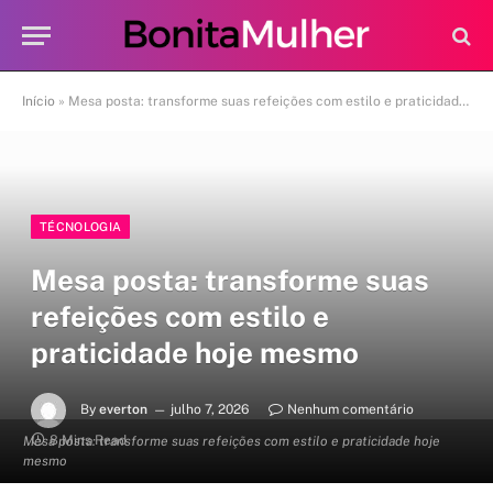
Início
»
Mesa posta: transforme suas refeições com estilo e praticidade hoje mesmo
TÉCNOLOGIA
Mesa posta: transforme suas
refeições com estilo e
praticidade hoje mesmo
By
everton
julho 7, 2026
Nenhum comentário
8 Mins Read
Mesa posta: transforme suas refeições com estilo e praticidade hoje
mesmo