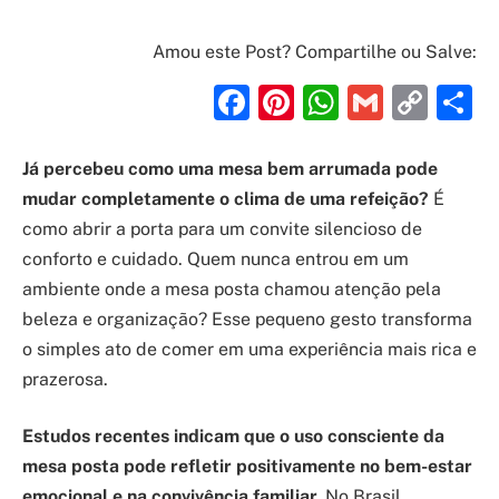
Amou este Post? Compartilhe ou Salve:
Facebook
Pinterest
WhatsAp
Gmail
Cop
S
Link
Já percebeu como uma mesa bem arrumada pode
mudar completamente o clima de uma refeição?
É
como abrir a porta para um convite silencioso de
conforto e cuidado. Quem nunca entrou em um
ambiente onde a mesa posta chamou atenção pela
beleza e organização? Esse pequeno gesto transforma
o simples ato de comer em uma experiência mais rica e
prazerosa.
Estudos recentes indicam que o uso consciente da
mesa posta
pode refletir positivamente no bem-estar
emocional e na convivência familiar.
No Brasil,