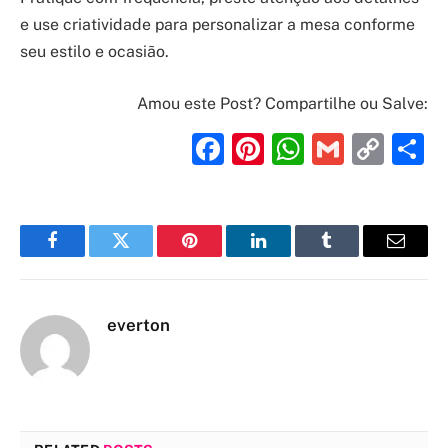
e use criatividade para personalizar a mesa conforme
seu estilo e ocasião.
Amou este Post? Compartilhe ou Salve:
Facebook
Pinterest
WhatsAp
Gmail
Cop
S
Link
Facebook
Twitter
Pinterest
LinkedIn
Tumblr
Email
everton